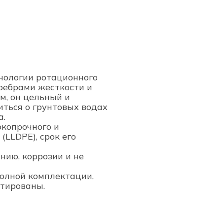
хнологии ротационного
 ребрами жесткости и
м, он цельный и
иться о грунтовых водах
а.
окопрочного и
(LLDPE), срок его
нию, коррозии и не
полной комплектации,
нтированы.