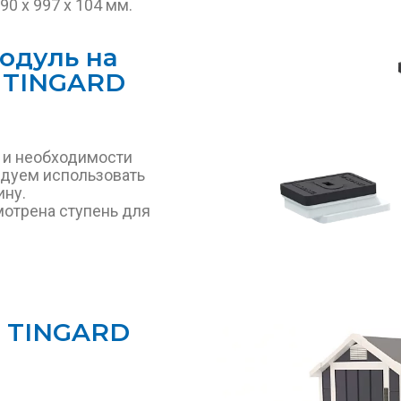
0 х 997 х 104 мм.
одуль на
а TINGARD
 и необходимости
ндуем использовать
ину.
отрена ступень для
а TINGARD