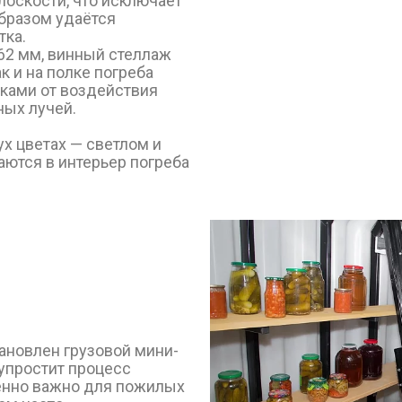
лоскости, что исключает
образом удаётся
тка.
262 мм, винный стеллаж
к и на полке погреба
тками от воздействия
ных лучей.
х цветах — светлом и
ются в интерьер погреба
ановлен грузовой мини-
упростит процесс
бенно важно для пожилых