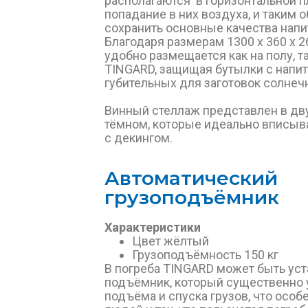
располагаются в горизонтальной п
попадание в них воздуха, и таким 
сохранить основные качества напи
Благодаря размерам 1300 х 360 х 
удобно размещается как на полу, та
TINGARD, защищая бутылки с напи
губительных для заготовок солнеч
Винный стеллаж представлен в дву
тёмном, которые идеально вписыва
с декингом.
Автоматический
грузоподъёмник
Характеристики
Цвет жёлтый
Грузоподъёмность 150 кг
В погреба TINGARD может быть уст
подъёмник, который существенно 
подъёма и спуска грузов, что осо