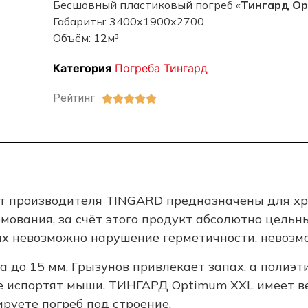
Бесшовный пластиковый погреб «
Тингард Op
Габариты: 3400x1900x2700
Объём: 12м³
Категория
Погреба Тингард
Рейтинг





т производителя TINGARD предназначены для хра
ования, за счёт этого продукт абсолютно цельный
ебах невозможно нарушение герметичности, невозм
а до 15 мм. Грызунов привлекает запах, а полиэт
не испортят мыши. ТИНГАРД Optimum XXL имеет в
ируете погреб под строение.