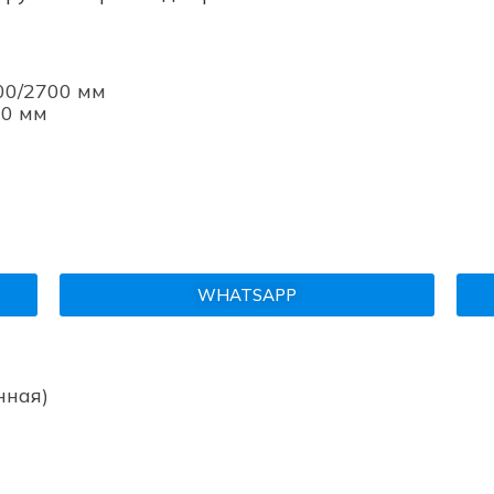
00/2700 мм
60 мм
т
WHATSAPP
нная)