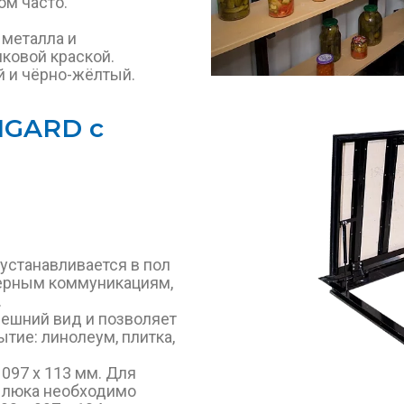
ом часто.
 металла и
ковой краской.
й и чёрно-жёлтый.
NGARD с
устанавливается в пол
нерным коммуникациям,
.
ешний вид и позволяет
ытие: линолеум, плитка,
1097 х 113 мм. Для
 люка необходимо