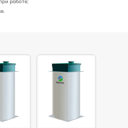
при работе;
я.