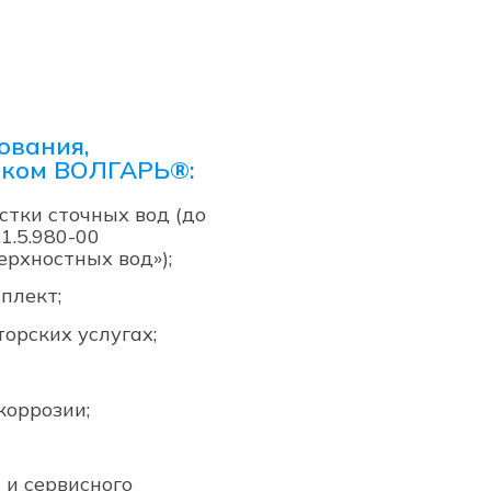
ования,
аком ВОЛГАРЬ®:
стки сточных вод (до
1.5.980-00
ерхностных вод»);
плект;
орских услугах;
коррозии;
 и сервисного