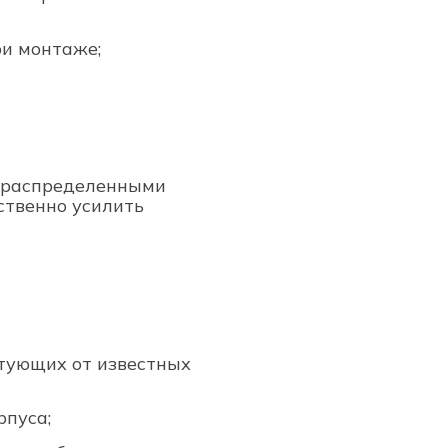
ри монтаже;
 распределенными
ственно усилить
тующих от известных
рпуса;