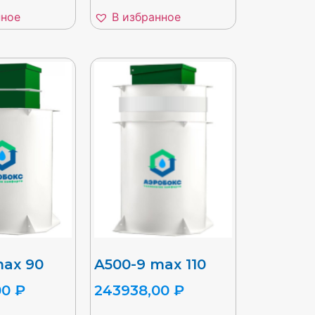
нное
В избранное
max 90
A500-9 max 110
00
₽
243938,00
₽