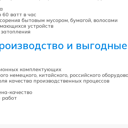
ка
 60 ватт в час
сорения бытовым мусором, бумагой, волосами
омающихся устройств
 затопления
роизводство и выгодные
ционных комплектующих
о немецкого, китайского, российского оборудов
оля качества производственных процессов
ена-качество
 работ