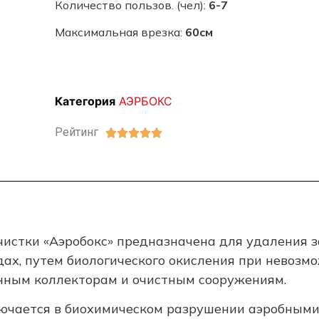
Количество пользов. (чел):
6-7
Максимальная врезка:
60см
Категория
АЭРБОКС
Рейтинг





очистки «Аэробокс» предназначена для удаления 
дах, путем биологического окисления при невозм
ным коллекторам и очистным сооружениям.
лючается в биохимическом разрушении аэробным