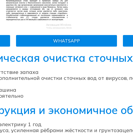
WHATSAPP
ическая очистка сточных
утствие запаха
полнительной очистки сточных вод от вирусов, 
машина
оятельно
рукция и экономичное о
 электрику 1 год
са, усиленная рёбрами жёсткости и грунтозацепа