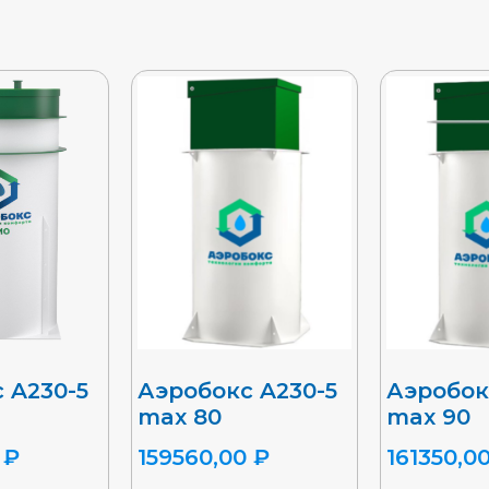
 A230-5
Аэробокс A230-5
Аэробок
max 80
max 90
0
₽
159560,00
₽
161350,0