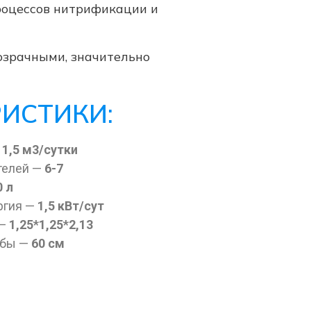
роцессов нитрификации и
озрачными, значительно
РИСТИКИ:
—
1,
5 м3/сутки
телей —
6-7
0 л
ргия —
1,5 кВт/сут
 —
1,25*1,25*2,13
убы —
60 см