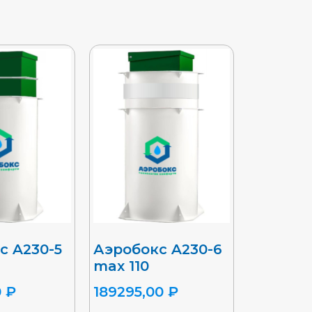
с A230-5
Аэробокс A230-6
max 110
0
₽
189295,00
₽