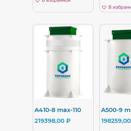
В избран
A410-8 max-110
A500-9 m
219398,00
₽
198259,0