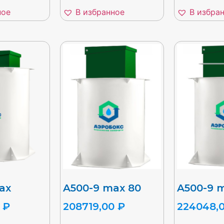
ное
В избранное
В избра
ax
A500-9 max 80
A500-9 
0
₽
208719,00
₽
224048,