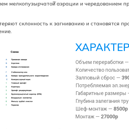
ием мелкопузырчатой̆ аэрации и чередованием п
теряют склонность к загниванию и становятся пр
ение.
ХАРАКТЕ
Объем переработки 
Количество пользова
Залповый сброс —
39
Потребляемая эл.эне
Габаритные размеры
Глубина залегания тр
Шеф-монтаж —
8500р
Монтаж —
27000р